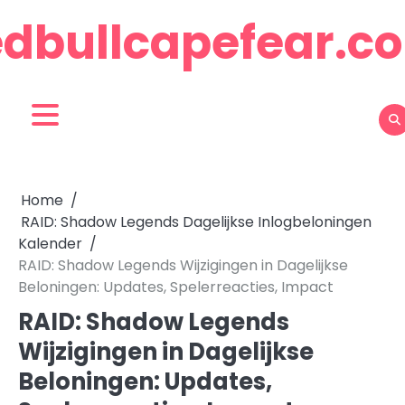
Skip
edbullcapefear.c
to
content
Home
RAID: Shadow Legends Dagelijkse Inlogbeloningen
Kalender
RAID: Shadow Legends Wijzigingen in Dagelijkse
Beloningen: Updates, Spelerreacties, Impact
RAID: Shadow Legends
Wijzigingen in Dagelijkse
Beloningen: Updates,