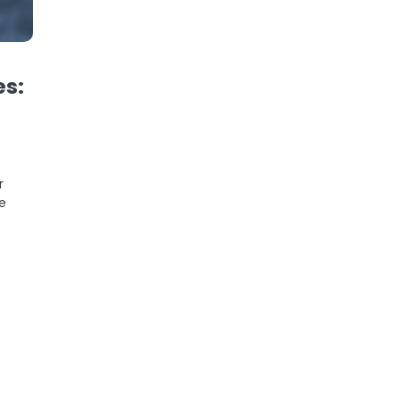
es:
r
e