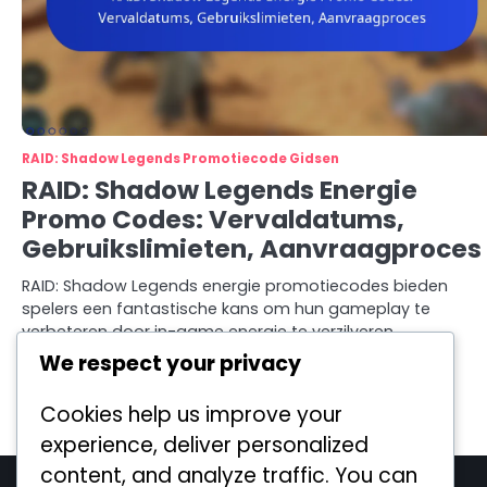
RAID: Shadow Legends Promotiecode Gidsen
RAID: Shadow Legends Energie
Promo Codes: Vervaldatums,
Gebruikslimieten, Aanvraagproces
RAID: Shadow Legends energie promotiecodes bieden
spelers een fantastische kans om hun gameplay te
verbeteren door in-game energie te verzilveren…
We respect your privacy
Clara Vossington
23/02/2026
Cookies help us improve your
Posts
Older posts
experience, deliver personalized
navigation
content, and analyze traffic. You can