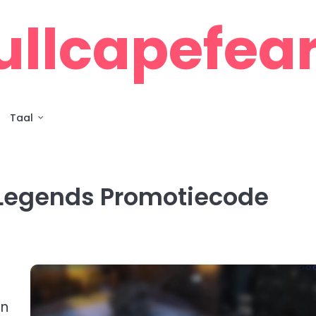
ullcapefea
Taal
Legends Promotiecode
en