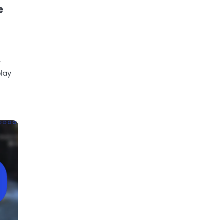
e
r
lay