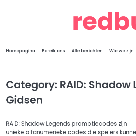
Skip
redb
to
content
Homepagina
Bereik ons
Alle berichten
Wie we zijn
Category:
RAID: Shadow 
Gidsen
RAID: Shadow Legends promotiecodes zijn
unieke alfanumerieke codes die spelers kunn