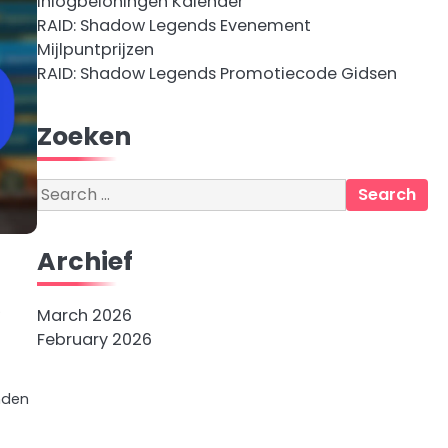
Inlogbeloningen Kalender
RAID: Shadow Legends Evenement
Mijlpuntprijzen
RAID: Shadow Legends Promotiecode Gidsen
Zoeken
Search
for:
Archief
e
March 2026
February 2026
nden