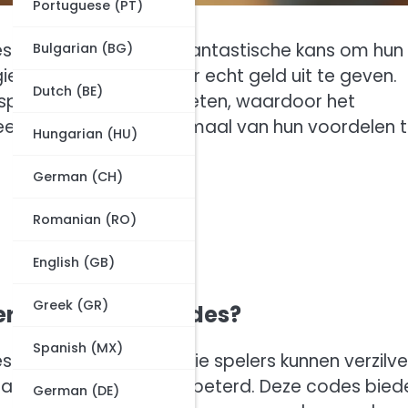
Portuguese (PT)
 bieden spelers een fantastische kans om hun
Bulgarian (BG)
te verzilveren zonder echt geld uit te geven.
Dutch (BE)
pecifieke gebruikslimieten, waardoor het
eerd te blijven om optimaal van hun voordelen 
Hungarian (HU)
German (CH)
Romanian (RO)
English (GB)
Greek (GR)
ergie promotiecodes?
Spanish (MX)
zijn speciale codes die spelers kunnen verzilv
ay-ervaring wordt verbeterd. Deze codes bied
German (DE)