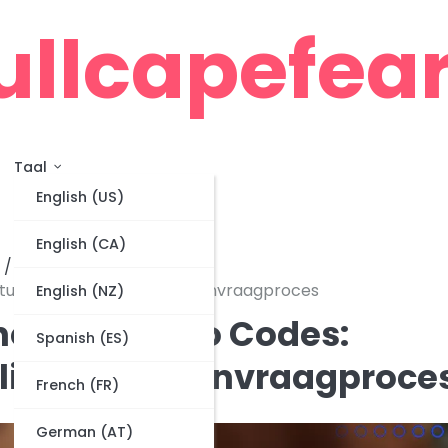
ullcapefea
Taal
English (US)
English (CA)
tums, Gebruikslimieten, Aanvraagproces
English (NZ)
nergie Promo Codes:
Spanish (ES)
limieten, Aanvraagproce
French (FR)
German (AT)