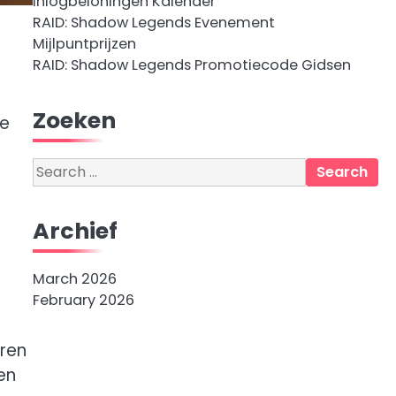
Inlogbeloningen Kalender
RAID: Shadow Legends Evenement
Mijlpuntprijzen
RAID: Shadow Legends Promotiecode Gidsen
Zoeken
te
Search
for:
Archief
March 2026
February 2026
eren
en