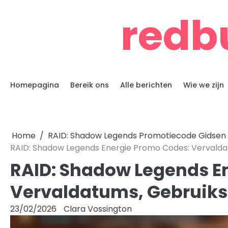
Skip
redb
to
content
Homepagina
Bereik ons
Alle berichten
Wie we zijn
Home
RAID: Shadow Legends Promotiecode Gidsen
RAID: Shadow Legends Energie Promo Codes: Vervalda
RAID: Shadow Legends E
Vervaldatums, Gebruiks
23/02/2026
Clara Vossington